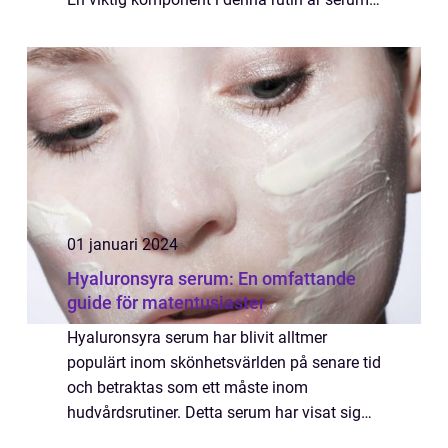
ansikte, en kraftfull produkt som ger en
djupgående vård och återfuktning till huden.
I denn...
01 januari 2024
Hyaluronsyra serum: En omfattande
guide för matentusiaster
Hyaluronsyra serum har blivit alltmer
populärt inom skönhetsvärlden på senare tid
och betraktas som ett måste inom
hudvårdsrutiner. Detta serum har visat sig
vara en effektiv åtgärd för att bekämpa