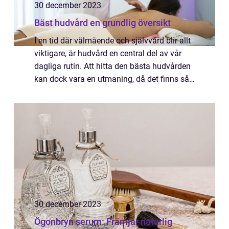
30 december 2023
Bäst hudvård en grundlig översikt
I en tid där välmående och självvård blir allt
viktigare, är hudvård en central del av vår
dagliga rutin. Att hitta den bästa hudvården
kan dock vara en utmaning, då det finns så
många olika produkter och metoder att välja
mellan. I denna artikel kom...
30 december 2023
Ögonbryn serum: Främjar naturlig