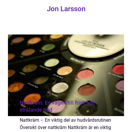
Jon Larsson
02 januari 2024
Nattkräm: En vägen till frisk och
strålande hud
Nattkräm – En viktig del av hudvårdsrutinen
Översikt över nattkräm Nattkräm är en viktig