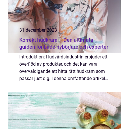
31 december 2023
Korrekt hudkräm – Den ultimata
guiden för både nybörjare och experter
Introduktion: Hudvårdsindustrin erbjuder ett
överflöd av produkter, och det kan vara
överväldigande att hitta rätt hudkräm som
passar just dig. I denna omfattande artikel
kommer vi att ta en djupdykning i världen av
”korrekt hudkräm”. Vi ...