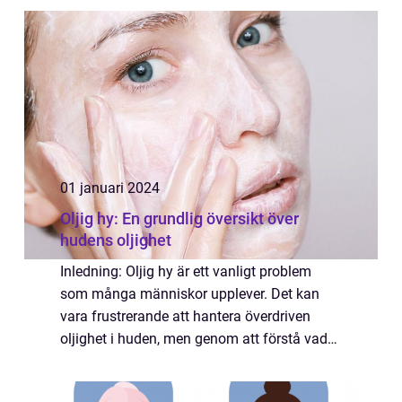
ålderstecken och förbättra hudens hälsa. I
denna art...
01 januari 2024
Oljig hy: En grundlig översikt över
hudens oljighet
Inledning: Oljig hy är ett vanligt problem
som många människor upplever. Det kan
vara frustrerande att hantera överdriven
oljighet i huden, men genom att förstå vad
det är och hur olika typer av oljig hy skiljer
sig åt, kan vi ta itu med problemet på...