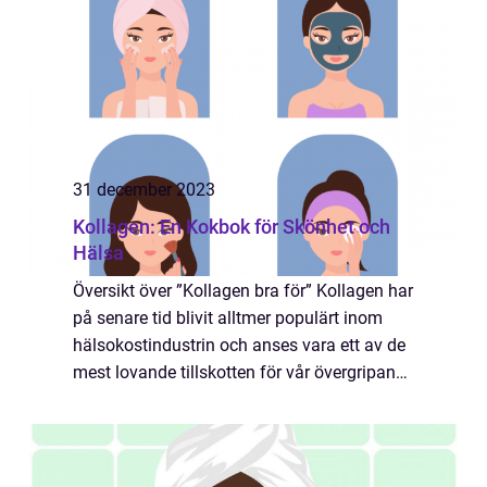
31 december 2023
Kollagen: En Kokbok för Skönhet och
Hälsa
Översikt över ”Kollagen bra för” Kollagen har
på senare tid blivit alltmer populärt inom
hälsokostindustrin och anses vara ett av de
mest lovande tillskotten för vår övergripande
hälsa och skönhet. Som en av de viktigaste
proteinerna i vå...