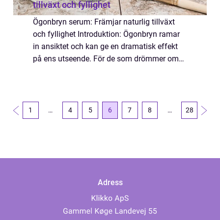
tillväxt och fyllighet
Ögonbryn serum: Främjar naturlig tillväxt
och fyllighet Introduktion: Ögonbryn ramar
in ansiktet och kan ge en dramatisk effekt
på ens utseende. För de som drömmer om
vackra, fylliga ögonbryn finns det ett brett
utbud av produkter på marknaden. Ett a...
1
…
4
5
6
7
8
…
28
Adress