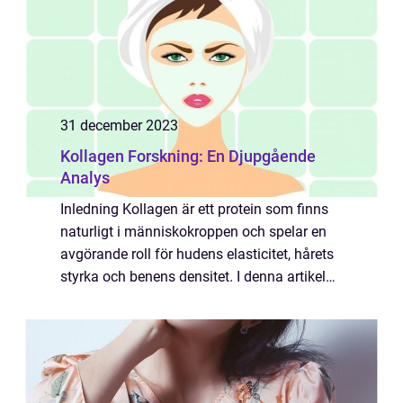
31 december 2023
Kollagen Forskning: En Djupgående
Analys
Inledning Kollagen är ett protein som finns
naturligt i människokroppen och spelar en
avgörande roll för hudens elasticitet, hårets
styrka och benens densitet. I denna artikel
kommer vi att titta närmare på kollagen
forskning och utforska dess olika ...