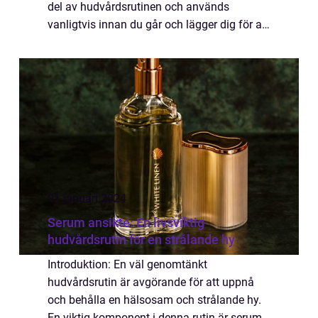
del av hudvårdsrutinen och används
vanligtvis innan du går och lägger dig för att
ge näring åt huden under natten. Det är en
koncentrerad formula som är sp...
01 januari 2024
Serum ansikte: En livsviktig
hudvårdsrutin för en strålande hy
Introduktion: En väl genomtänkt
hudvårdsrutin är avgörande för att uppnå
och behålla en hälsosam och strålande hy.
En viktig komponent i denna rutin är serum