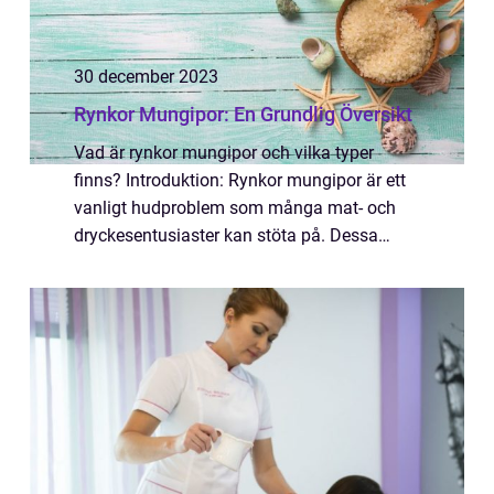
30 december 2023
Rynkor Mungipor: En Grundlig Översikt
Vad är rynkor mungipor och vilka typer
finns? Introduktion: Rynkor mungipor är ett
vanligt hudproblem som många mat- och
dryckesentusiaster kan stöta på. Dessa
rynkor, som uppstår vid mungiporna, kan
påverka ens utseende och självkänsla. I
denna arti...