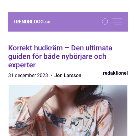
TRENDBLOGG.
se
Korrekt hudkräm – Den ultimata
guiden för både nybörjare och
experter
redaktionel
31 december 2023
Jon Larsson