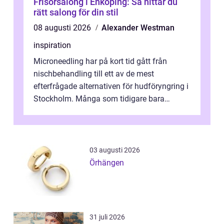
Frisörsalong i Enköping: Så hittar du
rätt salong för din stil
08 augusti 2026
Alexander Westman
inspiration
Microneedling har på kort tid gått från
nischbehandling till ett av de mest
efterfrågade alternativen för hudföryngring i
Stockholm. Många som tidigare bara
funderat på kemisk peeling eller fillers vä...
03 augusti 2026
Örhängen
31 juli 2026