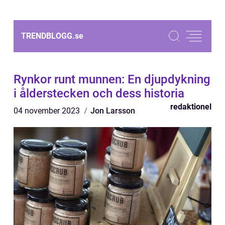
TRENDBLOGG.
se
Rynkor runt munnen: En djupdykning
i ålderstecken och dess historia
redaktionel
04 november 2023
Jon Larsson