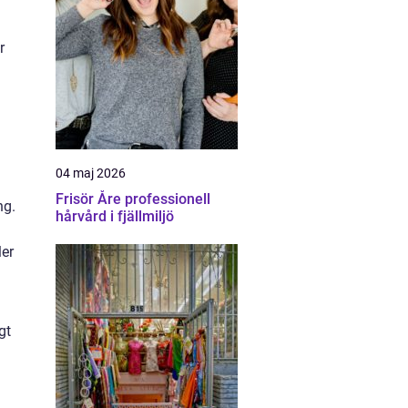
r
04 maj 2026
Frisör Åre professionell
ng.
hårvård i fjällmiljö
ler
gt