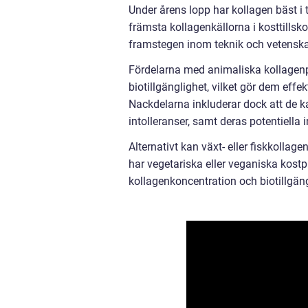
Under årens lopp har kollagen bäst i 
främsta kollagenkällorna i kosttills
framstegen inom teknik och vetenskap
Fördelarna med animaliska kollagenp
biotillgänglighet, vilket gör dem effe
Nackdelarna inkluderar dock att de ka
intolleranser, samt deras potentiella 
Alternativt kan växt- eller fiskkolla
har vegetariska eller veganiska kost
kollagenkoncentration och biotillgäng