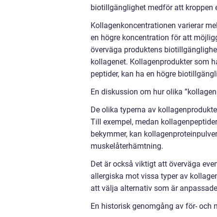
biotillgänglighet medför att kroppen 
Kollagenkoncentrationen varierar mel
en högre koncentration för att möjligg
överväga produktens biotillgänglighet
kollagenet. Kollagenprodukter som har
peptider, kan ha en högre biotillgä
En diskussion om hur olika ”kollagen b
De olika typerna av kollagenprodukter
Till exempel, medan kollagenpeptide
bekymmer, kan kollagenproteinpulver v
muskelåterhämtning.
Det är också viktigt att överväga even
allergiska mot vissa typer av kollag
att välja alternativ som är anpassade
En historisk genomgång av för- och n