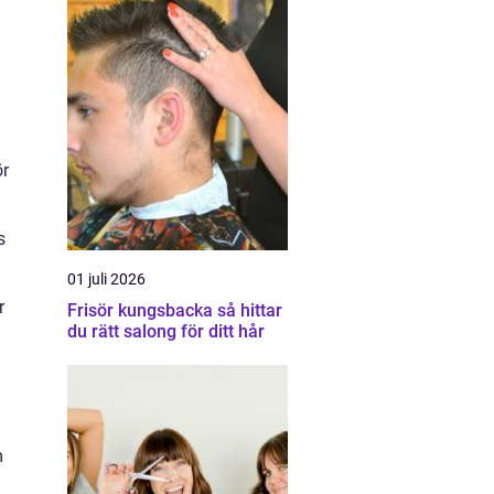
ör
s
01 juli 2026
r
Frisör kungsbacka så hittar
du rätt salong för ditt hår
m