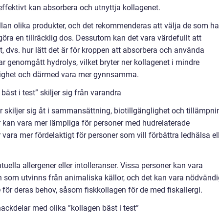
effektivt kan absorbera och utnyttja kollagenet.
lan olika produkter, och det rekommenderas att välja de som ha
öra en tillräcklig dos. Dessutom kan det vara värdefullt att
, dvs. hur lätt det är för kroppen att absorbera och använda
 genomgått hydrolys, vilket bryter ner kollagenet i mindre
nglighet och därmed vara mer gynnsamma.
äst i test” skiljer sig från varandra
 skiljer sig åt i sammansättning, biotillgänglighet och tillämpni
r kan vara mer lämpliga för personer med hudrelaterade
ara mer fördelaktigt för personer som vill förbättra ledhälsa el
tuella allergener eller intolleranser. Vissa personer kan vara
en som utvinns från animaliska källor, och det kan vara nödvändi
 för deras behov, såsom fiskkollagen för de med fiskallergi.
ackdelar med olika ”kollagen bäst i test”