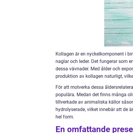
Kollagen är en nyckelkomponent i bin
naglar och leder. Det fungerar som en 
dessa vävnader. Med ålder och expon
produktion av kollagen naturligt, vilket
För att motverka dessa åldersrelatera
populära. Medan det finns många olik
tillverkade av animaliska källor såso
hydrolyserade, vilket innebär att de är
hel form.
En omfattande presen