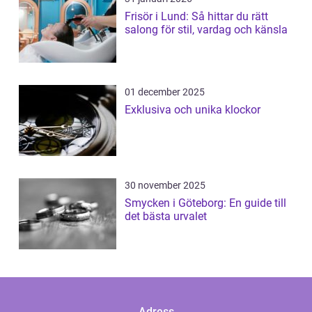
Frisör i Lund: Så hittar du rätt
salong för stil, vardag och känsla
01 december 2025
Exklusiva och unika klockor
30 november 2025
Smycken i Göteborg: En guide till
det bästa urvalet
Adress