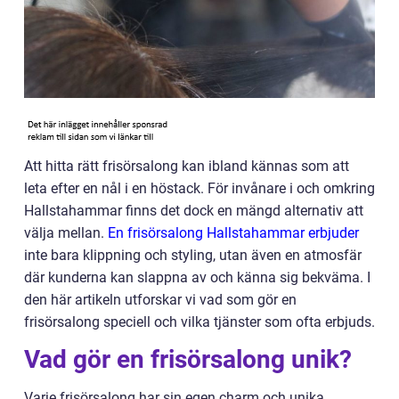
Att hitta rätt frisörsalong kan ibland kännas som att
leta efter en nål i en höstack. För invånare i och omkring
Hallstahammar finns det dock en mängd alternativ att
välja mellan.
En frisörsalong Hallstahammar erbjuder
inte bara klippning och styling, utan även en atmosfär
där kunderna kan slappna av och känna sig bekväma. I
den här artikeln utforskar vi vad som gör en
frisörsalong speciell och vilka tjänster som ofta erbjuds.
Vad gör en frisörsalong unik?
Varje frisörsalong har sin egen charm och unika