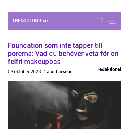
TRENDBLOGG.
se
Foundation som inte täpper till
porerna: Vad du behöver veta för en
felfri makeupbas
redaktionel
09 oktober 2023
Jon Larsson