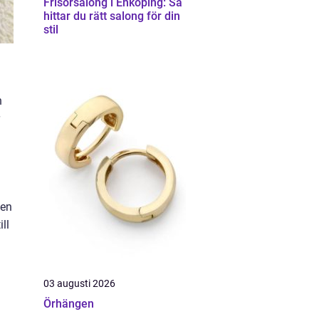
Frisörsalong i Enköping: Så
hittar du rätt salong för din
stil
n
 en
ll
03 augusti 2026
Örhängen