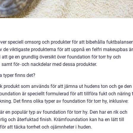
ver speciell omsorg och produkter för att bibehålla fuktbalanse
v de viktigaste produkterna för att uppnå en felfri makeupbas är
 att ge en grundlig översikt över foundation för torr hy och
n samt för- och nackdelar med dessa produkter.
a typer finns det?
isk produkt som används för att jämna ut hudens ton och ge den
ndation är speciellt formulerad för att tillföra fukt och näring ti
ing. Det finns olika typer av foundation för torr hy, inklusive:
 en populär typ av foundation för torr hy. Den har en rik och
ig och återfuktad finish. Krämfoundation kan ha en lätt till
ör att täcka torrhet och ojämnheter i huden.