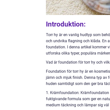
Introduktion:
Torr hy är en vanlig hudtyp som behö
och undvika flagning och klåda. En a
foundation. I denna artikel kommer vi
utforska olika typer, populära märke
Vad är foundation för torr hy och vilk
Foundation för torr hy är en kosmet
jämn och mjuk finish. Denna typ av fou
huden samtidigt som den ger bra täckn
1. Krämfoundation: Krämfoundation är
fuktgivande formula som ger en naturl
medium täckning och lämpar sig väl f