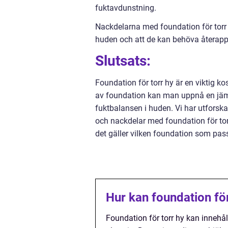
fuktavdunstning.
Nackdelarna med foundation för torr 
huden och att de kan behöva återappl
Slutsats:
Foundation för torr hy är en viktig k
av foundation kan man uppnå en jäm
fuktbalansen i huden. Vi har utforska
och nackdelar med foundation för tor
det gäller vilken foundation som pass
Hur kan foundation för
Foundation för torr hy kan innehå