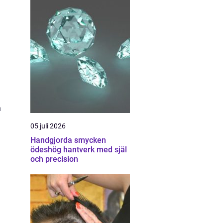
d
a
n
05 juli 2026
Handgjorda smycken
ödeshög hantverk med själ
och precision