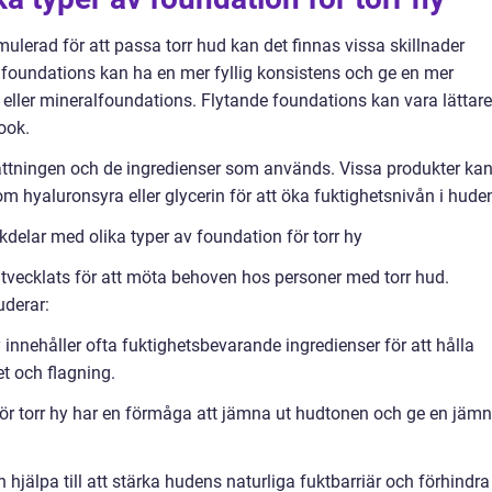
rmulerad för att passa torr hud kan det finnas vissa skillnader
mfoundations kan ha en mer fyllig konsistens och ge en mer
eller mineralfoundations. Flytande foundations kan vara lättare
ook.
ttningen och de ingredienser som används. Vissa produkter ka
m hyaluronsyra eller glycerin för att öka fuktighetsnivån i hude
delar med olika typer av foundation för torr hy
 utvecklats för att möta behoven hos personer med torr hud.
uderar:
 innehåller ofta fuktighetsbevarande ingredienser för att hålla
t och flagning.
ör torr hy har en förmåga att jämna ut hudtonen och ge en jämn
n hjälpa till att stärka hudens naturliga fuktbarriär och förhindra