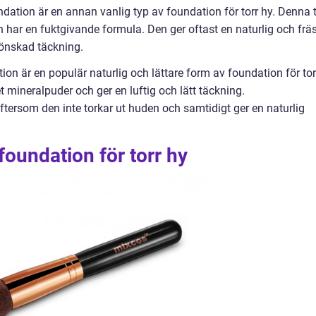
ndation är en annan vanlig typ av foundation för torr hy. Denna 
ch har en fuktgivande formula. Den ger oftast en naturlig och frä
 önskad täckning.
on är en populär naturlig och lättare form av foundation för tor
et mineralpuder och ger en luftig och lätt täckning.
eftersom den inte torkar ut huden och samtidigt ger en naturlig
oundation för torr hy