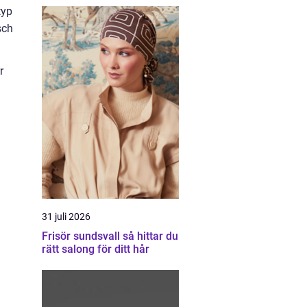
typ
sch
r
31 juli 2026
Frisör sundsvall så hittar du
rätt salong för ditt hår