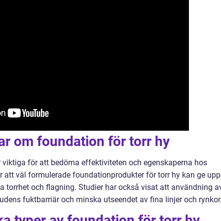
ar om foundation för torr hy
r viktiga för att bedöma effektiviteten och egenskaperna hos
ar att väl formulerade foundationprodukter för torr hy kan ge upp
a torrhet och flagning. Studier har också visat att användning a
hudens fuktbarriär och minska utseendet av fina linjer och rynkor
ka typer av foundation för torr hy