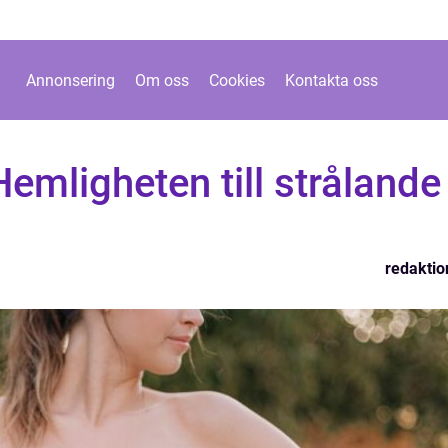
Annonsering
Om oss
Cookies
Kontakta oss
Hemligheten till strålande
redaktio