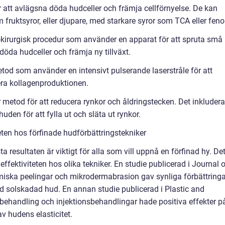
 att avlägsna döda hudceller och främja cellförnyelse. De kan
ruktsyror, eller djupare, med starkare syror som TCA eller fenol
-kirurgisk procedur som använder en apparat för att spruta små
döda hudceller och främja ny tillväxt.
od som använder en intensivt pulserande laserstråle för att
era kollagenproduktionen.
 metod för att reducera rynkor och åldringstecken. Det inkludera
uden för att fylla ut och släta ut rynkor.
eten hos förfinade hudförbättringstekniker
ta resultaten är viktigt för alla som vill uppnå en förfinad hy. De
effektiviteten hos olika tekniker. En studie publicerad i Journal 
iska peelingar och mikrodermabrasion gav synliga förbättringa
d solskadad hud. En annan studie publicerad i Plastic and
rbehandling och injektionsbehandlingar hade positiva effekter p
v hudens elasticitet.