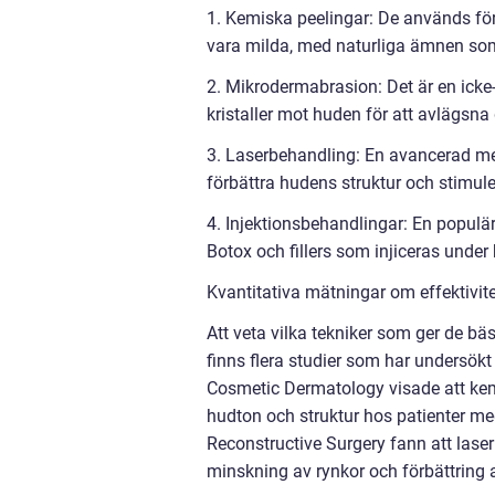
1. Kemiska peelingar: De används för
vara milda, med naturliga ämnen som f
2. Mikrodermabrasion: Det är en icke
kristaller mot huden för att avlägsna 
3. Laserbehandling: En avancerad met
förbättra hudens struktur och stimul
4. Injektionsbehandlingar: En populär
Botox och fillers som injiceras under h
Kvantitativa mätningar om effektivit
Att veta vilka tekniker som ger de bäs
finns flera studier som har undersökt 
Cosmetic Dermatology visade att kem
hudton och struktur hos patienter me
Reconstructive Surgery fann att lase
minskning av rynkor och förbättring a