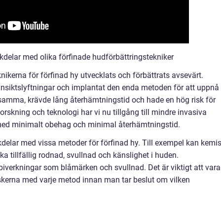
delar med olika förfinade hudförbättringstekniker
ikerna för förfinad hy utvecklats och förbättrats avsevärt.
ansiktslyftningar och implantat den enda metoden för att uppnå
tsamma, krävde lång återhämtningstid och hade en hög risk för
skning och teknologi har vi nu tillgång till mindre invasiva
med minimalt obehag och minimal återhämtningstid.
kdelar med vissa metoder för förfinad hy. Till exempel kan kemi
a tillfällig rodnad, svullnad och känslighet i huden.
biverkningar som blåmärken och svullnad. Det är viktigt att vara
kerna med varje metod innan man tar beslut om vilken