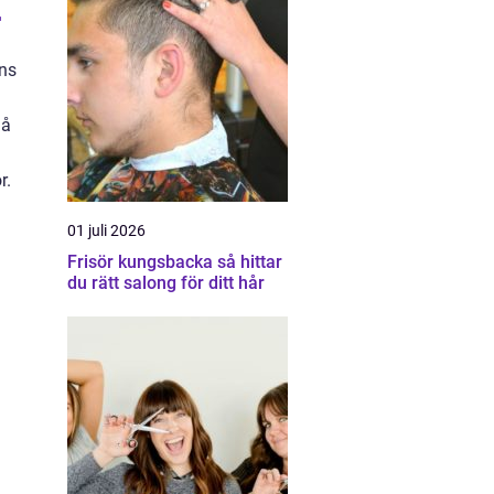
r
nns
 å
r.
01 juli 2026
Frisör kungsbacka så hittar
du rätt salong för ditt hår