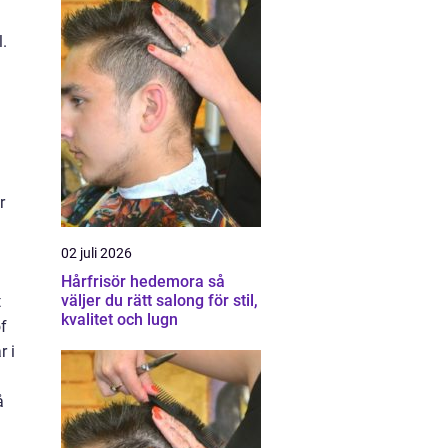
.
r
02 juli 2026
Hårfrisör hedemora så
väljer du rätt salong för stil,
t
kvalitet och lugn
of
r i
å