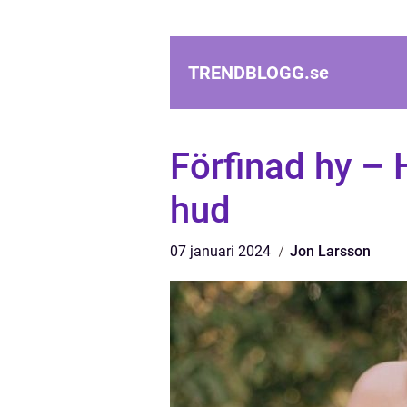
TRENDBLOGG.
se
Förfinad hy – 
hud
07 januari 2024
Jon Larsson