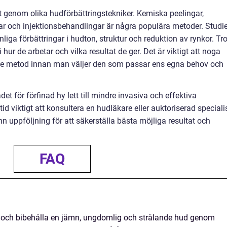
t genom olika hudförbättringstekniker. Kemiska peelingar,
r och injektionsbehandlingar är några populära metoder. Studie
nliga förbättringar i hudton, struktur och reduktion av rynkor. Tr
i hur de arbetar och vilka resultat de ger. Det är viktigt att noga
rje metod innan man väljer den som passar ens egna behov och
t för förfinad hy lett till mindre invasiva och effektiva
tid viktigt att konsultera en hudläkare eller auktoriserad speciali
nn uppföljning för att säkerställa bästa möjliga resultat och
FAQ
 och bibehålla en jämn, ungdomlig och strålande hud genom