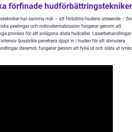
ika förfinade hudförbättringsteknike
ingstekniker har samma mål – att förbättra hudens utseende – fi
miska peelingar och mikrodermabrasion fungerar genom att
liga process för att avlägsna döda hudceller. Laserbehandlingar
ntensiv ljusstråle penetrera djupt in i huden för att stimulera
dlingar däremot, fungerar genom att fylla ut och släta ut rynko