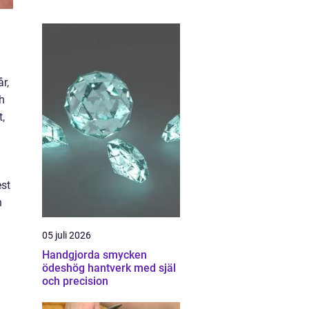
r,
ch
t,
est
h
05 juli 2026
Handgjorda smycken
ödeshög hantverk med själ
och precision