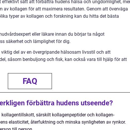
t effektivt sätt att förbättra hudens hälsa och ungdomlighet, me
 form av kollagen för att maximera resultaten. Genom att överväga
olika typer av kollagen och forskning kan du hitta det bästa
 hudvårdsexpert eller läkare innan du börjar ta något
dess säkerhet och lämplighet för dig.
 viktig del av en övergripande hälsosam livsstil och att
l, såsom benbuljong och fisk, kan också vara till hjälp för att
FAQ
verkligen förbättra hudens utseende?
v kollagentillskott, särskilt kollagenpeptider och kollagen-
ens elasticitet, återfuktning och minska synligheten av rynkor.
rson till person.