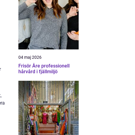
04 maj 2026
Frisör Åre professionell
r
hårvård i fjällmiljö
,
era