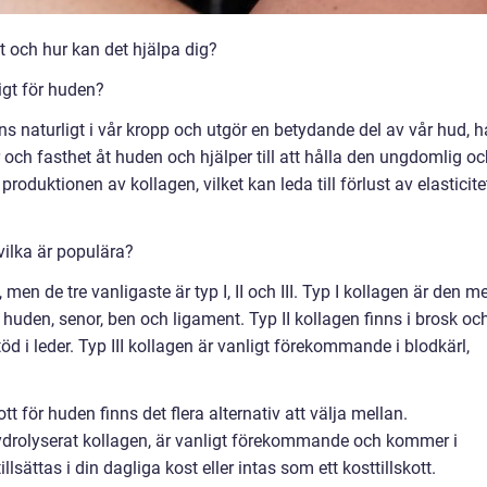
t och hur kan det hjälpa dig?
igt för huden?
nns naturligt i vår kropp och utgör en betydande del av vår hud, hå
r och fasthet åt huden och hjälper till att hålla den ungdomlig o
oduktionen av kollagen, vilket kan leda till förlust av elasticite
vilka är populära?
 men de tre vanligaste är typ I, II och III. Typ I kollagen är den m
 huden, senor, ben och ligament. Typ II kollagen finns i brosk oc
 stöd i leder. Typ III kollagen är vanligt förekommande i blodkärl,
tt för huden finns det flera alternativ att välja mellan.
drolyserat kollagen, är vanligt förekommande och kommer i
illsättas i din dagliga kost eller intas som ett kosttillskott.