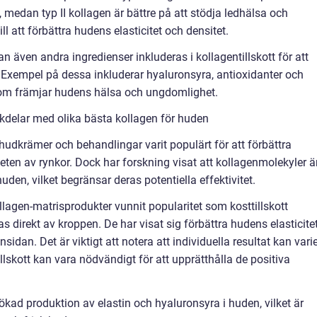
, medan typ II kollagen är bättre på att stödja ledhälsa och
till att förbättra hudens elasticitet och densitet.
n även andra ingredienser inkluderas i kollagentillskott för att
et. Exempel på dessa inkluderar hyaluronsyra, antioxidanter och
som främjar hudens hälsa och ungdomlighet.
kdelar med olika bästa kollagen för huden
 hudkrämer och behandlingar varit populärt för att förbättra
en av rynkor. Dock har forskning visat att kollagenmolekyler ä
 huden, vilket begränsar deras potentiella effektivitet.
lagen-matrisprodukter vunnit popularitet som kosttillskott
direkt av kroppen. De har visat sig förbättra hudens elasticitet
sidan. Det är viktigt att notera att individuella resultat kan vari
llskott kan vara nödvändigt för att upprätthålla de positiva
kad produktion av elastin och hyaluronsyra i huden, vilket är