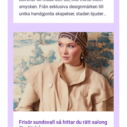
smycken. Från exklusiva designmärken till
unika handgjorda skapelser, staden bjuder
på n&a...
Frisör sundsvall så hittar du rätt salong