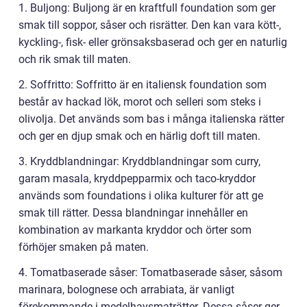
1. Buljong: Buljong är en kraftfull foundation som ger
smak till soppor, såser och risrätter. Den kan vara kött-,
kyckling-, fisk- eller grönsaksbaserad och ger en naturlig
och rik smak till maten.
2. Soffritto: Soffritto är en italiensk foundation som
består av hackad lök, morot och selleri som steks i
olivolja. Det används som bas i många italienska rätter
och ger en djup smak och en härlig doft till maten.
3. Kryddblandningar: Kryddblandningar som curry,
garam masala, kryddpepparmix och taco-kryddor
används som foundations i olika kulturer för att ge
smak till rätter. Dessa blandningar innehåller en
kombination av markanta kryddor och örter som
förhöjer smaken på maten.
4. Tomatbaserade såser: Tomatbaserade såser, såsom
marinara, bolognese och arrabiata, är vanligt
förekommande i medelhavsmaträtter. Dessa såser ger