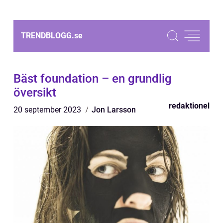
TRENDBLOGG.
se
Bäst foundation – en grundlig
översikt
redaktionel
20 september 2023
Jon Larsson