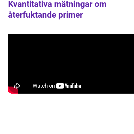
Kvantitativa mätningar om
återfuktande primer