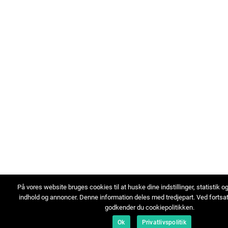
På vores website bruges cookies til at huske dine indstillinger, statistik o
indhold og annoncer. Denne information deles med tredjepart. Ved fortsa
godkender du cookiepolitikken.
Ok
Privatlivspolitik